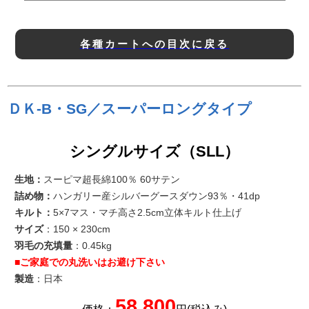
各種カートへの目次に戻る
ＤＫ-B・SG／スーパーロングタイプ
シングルサイズ（SLL）
生地：
スーピマ超長綿100％ 60サテン
詰め物：
ハンガリー産シルバーグースダウン93％・41dp
キルト：
5×7マス・マチ高さ2.5cm立体キルト仕上げ
サイズ
：150 × 230cm
羽毛の充填量
：0.45kg
■ご家庭での丸洗いはお避け下さい
製造
：日本
58,800