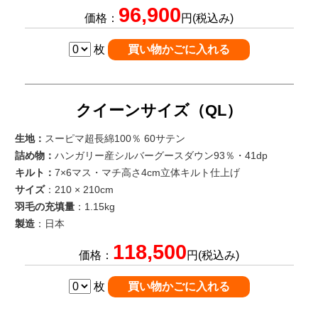
96,900
価格：
円(税込み)
枚
クイーンサイズ（QL）
生地：
スーピマ超長綿100％ 60サテン
詰め物：
ハンガリー産シルバーグースダウン93％・41dp
キルト：
7×6マス・マチ高さ4cm立体キルト仕上げ
サイズ
：210 × 210cm
羽毛の充填量
：1.15kg
製造
：日本
118,500
価格：
円(税込み)
枚