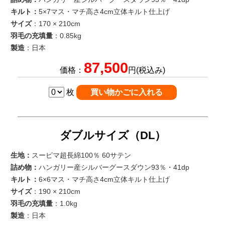
キルト：
5×7マス・マチ高さ4cm立体キルト仕上げ
サイズ
：170 × 210cm
羽毛の充填量
：0.85kg
製造
：日本
87,500
価格：
円(税込み)
枚
ダブルサイズ（DL）
生地：
スーピマ超長綿100％ 60サテン
詰め物：
ハンガリー産シルバーグースダウン93％・41dp
キルト：
6×6マス・マチ高さ4cm立体キルト仕上げ
サイズ
：190 × 210cm
羽毛の充填量
：1.0kg
製造
：日本