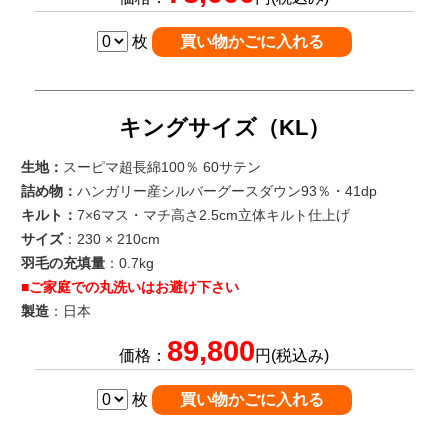
枚
キングサイズ（KL）
生地：
スーピマ超長綿100％ 60サテン
詰め物：
ハンガリー産シルバーグースダウン93％・41dp
キルト：
7×6マス・マチ高さ2.5cm立体キルト仕上げ
サイズ
：230 × 210cm
羽毛の充填量
：0.7kg
■ご家庭での丸洗いはお避け下さい
製造
：日本
89,800
価格：
円(税込み)
枚