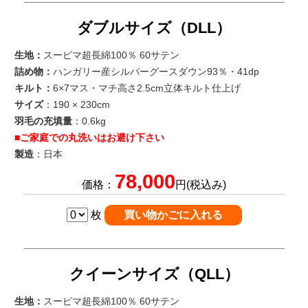
ダブルサイズ（DLL）
生地：
スーピマ超長綿100％ 60サテン
詰め物：
ハンガリー産シルバーグースダウン93％・41dp
キルト：
6×7マス・マチ高さ2.5cm立体キルト仕上げ
サイズ
：190 × 230cm
羽毛の充填量
：0.6kg
■ご家庭での丸洗いはお避け下さい
製造
：日本
78,000
価格：
円(税込み)
枚
クイーンサイズ（QLL）
生地：
スーピマ超長綿100％ 60サテン