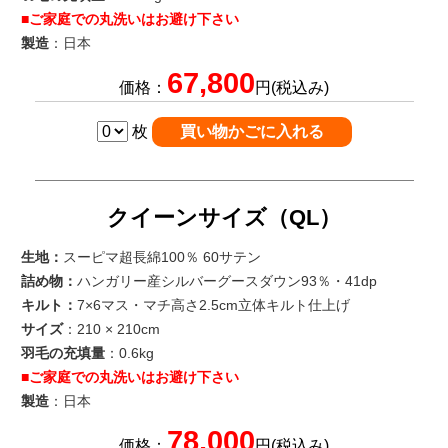
■ご家庭での丸洗いはお避け下さい
製造
：日本
67,800
価格：
円(税込み)
枚
クイーンサイズ（QL）
生地：
スーピマ超長綿100％ 60サテン
詰め物：
ハンガリー産シルバーグースダウン93％・41dp
キルト：
7×6マス・マチ高さ2.5cm立体キルト仕上げ
サイズ
：210 × 210cm
羽毛の充填量
：0.6kg
■ご家庭での丸洗いはお避け下さい
製造
：日本
78,000
価格：
円(税込み)