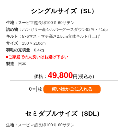
シングルサイズ（SL）
生地：
スーピマ超長綿100％ 60サテン
詰め物：
ハンガリー産シルバーグースダウン93％・41dp
キルト：
5×6マス・マチ高さ2.5cm立体キルト仕上げ
サイズ
：150 × 210cm
羽毛の充填量
：0.4kg
■ご家庭での丸洗いはお避け下さい
製造
：日本
49,800
価格：
円(税込み)
枚
セミダブルサイズ（SDL）
生地：
スーピマ超長綿100％ 60サテン