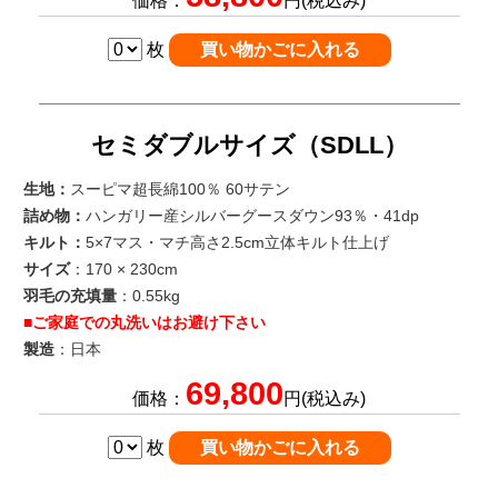
価格：
円(税込み)
枚
セミダブルサイズ（SDLL）
生地：
スーピマ超長綿100％ 60サテン
詰め物：
ハンガリー産シルバーグースダウン93％・41dp
キルト：
5×7マス・マチ高さ2.5cm立体キルト仕上げ
サイズ
：170 × 230cm
羽毛の充填量
：0.55kg
■ご家庭での丸洗いはお避け下さい
製造
：日本
69,800
価格：
円(税込み)
枚