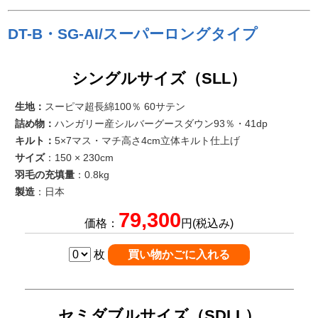
DT-B・SG-AI/スーパーロングタイプ
シングルサイズ（SLL）
生地：
スーピマ超長綿100％ 60サテン
詰め物：
ハンガリー産シルバーグースダウン93％・41dp
キルト：
5×7マス・マチ高さ4cm立体キルト仕上げ
サイズ
：150 × 230cm
羽毛の充填量
：0.8kg
製造
：日本
79,300
価格：
円(税込み)
枚
セミダブルサイズ（SDLL）