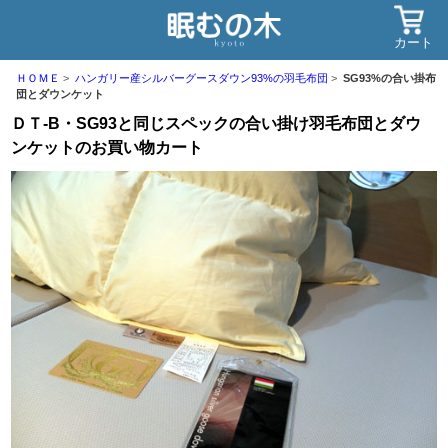
カート
ＨＯＭＥ
ハンガリー産シルバーグースダウン93%の羽毛布団
SG93%の合い掛布
団とダウンケット
ＤＴ-B・SG93と同じスペックの合い掛け羽毛布団とダウ
ンケットのお買い物カート