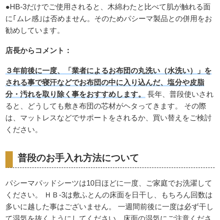
●HB-3だけでご使用されると、木綿わたと比べて肌が触れる面
に｢ムレ感｣は否めません。そのためパシーマ製品との併用をお
勧めしています。
店長からコメント：
３年前後に一度、「業者によるお布団の丸洗い（水洗い）」を
される事で寝汗などでお布団の中に入り込んだ、塩分や皮脂
分・汚れを取り除く事をおすすめします。
長年、普段使いされ
ると、どうしても敷き布団の芯材がヘタってきます。 その際
は、マットレスなどでサポートをされるか、買い替えをご検討
ください。
普段のお手入れ方法について
パシーマパッドシーツは10日ほどに一度、ご家庭でお洗濯して
ください。 ＨＢ-3は敷ふとんの床面を日干し、もちろん回数は
多いに越した事はございません。 一週間前後に一度は必ず干し
て湿気を抜くようにしてください。床面の湿気にご注意くださ