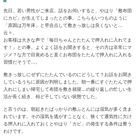
先日、若い男性がご来店。話をお伺いすると、やはり「敷布団
にカビ」が生えてしまったとの事。こちらもいつものように
「原因は万年床」と早合点して敷きっ放しは良くないと…
云々。
お客様は大きな声で「毎日ちゃんとたたんで押入れに入れてま
す！」との事。よくよく話をお聞きすると、その方は非常にマ
ジメ？な方で目覚めると直ぐお布団をたたんで押入れに入れる
習慣だそうで…。
敷きっ放しにぜずにたたんでいるのにどうして？お話をお聞き
しているうちに原因が判明しました。朝一番にすぐたたんで押
入れにしまい帰宅して布団を敷き就寝…の繰り返しの忙しい生
活が長く続き、殆ど干していない状態でした。
と言うのは、朝起きたばっかりの敷ふとんには湿気が多く含ま
れています。その湿気を逃がすことなく、狭くて通気性に欠け
る押入れに入れておくとやはり「カビ」の発生する条件は整う
わけです。