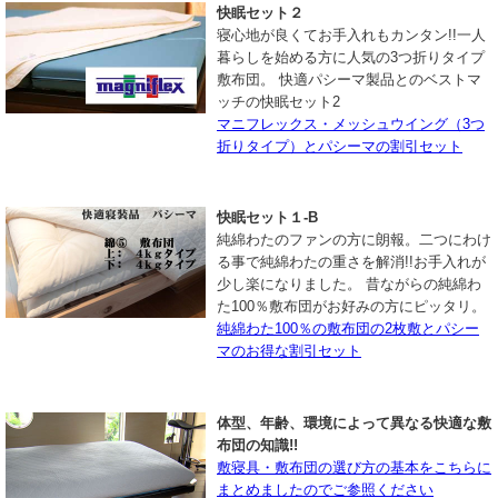
快眠セット２
寝心地が良くてお手入れもカンタン!!一人
暮らしを始める方に人気の3つ折りタイプ
敷布団。 快適パシーマ製品とのベストマ
ッチの快眠セット2
マニフレックス・メッシュウイング（3つ
折りタイプ）とパシーマの割引セット
快眠セット１-B
純綿わたのファンの方に朗報。二つにわけ
る事で純綿わたの重さを解消!!お手入れが
少し楽になりました。 昔ながらの純綿わ
た100％敷布団がお好みの方にピッタリ。
純綿わた100％の敷布団の2枚敷とパシー
マのお得な割引セット
体型、年齢、環境によって異なる快適な敷
布団の知識!!
敷寝具・敷布団の選び方の基本をこちらに
まとめましたのでご参照ください