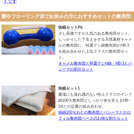
トです
畳やフローリング床でお休みの方におすすめセットの敷布団
快眠セットP6
少し高価ですが人気のある敷布団セット。
しっかりした下支えをする天然素材キャメ
ルの敷布団に、特選デシ綿敷布団かHB-3
を組み合わせた上位クラスの敷布団セッ
ト。
キャメル敷布団と特選デシH綿・HB-3とパ
シーマの割引セット
快眠セット1
夏場にも蒸れ感のない特上クラスのインド
綿100％敷布団としっかり体を支えるHB-
1Nとの定番の組み合わせ。
純綿100％わたの敷布団とパシーマとホロ
フィル敷布団ベースのお得な割引セット