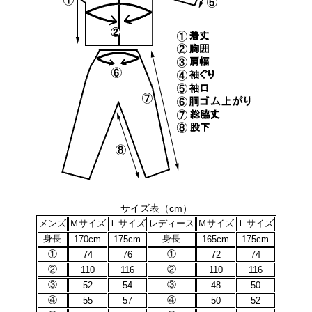
サイズ表（cm）
メンズ
Ｍサイズ
Ｌサイズ
レディース
Ｍサイズ
Ｌサイズ
身長
身長
170cm
175cm
165cm
175cm
①
①
74
76
72
74
②
②
110
116
110
116
③
③
52
54
48
50
④
④
55
57
50
52