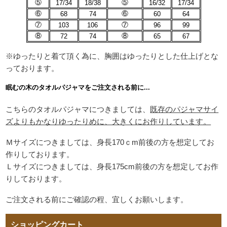
⑤
⑤
17/34
18/38
16/32
17/34
⑥
⑥
68
74
60
64
⑦
⑦
103
106
96
99
⑧
⑧
72
74
65
67
※ゆったりと着て頂く為に、胸囲はゆったりとした仕上げとな
っております。
眠むの木のタオルパジャマをご注文される前に...
こちらのタオルパジャマにつきましては、
既存のパジャマサイ
ズよりもかなりゆったりめに、大きくにお作りしています。
Ｍサイズにつきましては、身長170ｃm前後の方を想定してお
作りしております。
Ｌサイズにつきましては、身長175cm前後の方を想定してお作
りしております。
ご注文される前にご確認の程、宜しくお願いします。
ショッピングカート