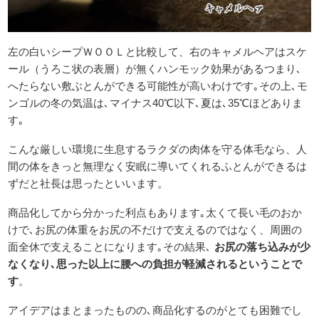
左の白いシープＷＯＯＬと比較して、右のキャメルヘアはスケ
ール（うろこ状の表層）が無くハンモック効果があるつまり､
へたらない敷ぶとんができる可能性が高いわけです｡その上､モ
ンゴルの冬の気温は､マイナス40℃以下､夏は､35℃ほどありま
す｡
こんな厳しい環境に生息するラクダの肉体を守る体毛なら、人
間の体をきっと無理なく安眠に導いてくれるふとんができるは
ずだと社長は思ったといいます。
商品化してから分かった利点もあります｡太くて長い毛のおか
けで､お尻の体重をお尻の不だけで支えるのではなく、周囲の
面全休で支えることになります｡その結果､
お尻の落ち込みが少
なくなり､思った以上に腰への負担が軽減されるということで
す
。
アイデアはまとまったものの､商品化するのがとても困難でし