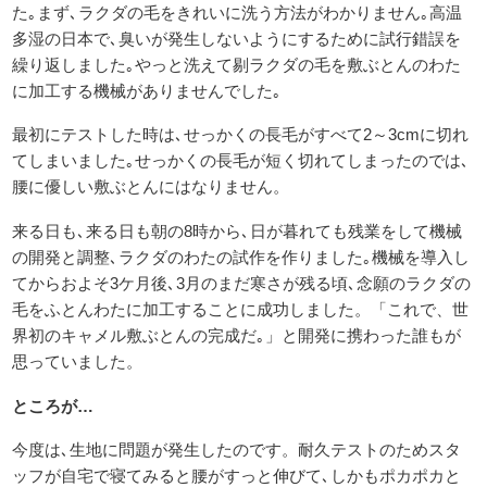
た｡まず､ラクダの毛をきれいに洗う方法がわかりません｡高温
多湿の日本で､臭いが発生しないようにするために試行錯誤を
繰り返しました｡やっと洗えて剔ラクダの毛を敷ぶとんのわた
に加工する機械がありませんでした｡
最初にテストした時は､せっかくの長毛がすべて2～3cmに切れ
てしまいました｡せっかくの長毛が短く切れてしまったのでは､
腰に優しい敷ぶとんにはなりません。
来る日も､来る日も朝の8時から､日が暮れても残業をして機械
の開発と調整､ラクダのわたの試作を作りました｡機械を導入し
てからおよそ3ケ月後､3月のまだ寒さが残る頃､念願のラクダの
毛をふとんわたに加工することに成功しました。「これで、世
界初のキャメル敷ぶとんの完成だ｡」と開発に携わった誰もが
思っていました。
ところが…
今度は､生地に問題が発生したのです。耐久テストのためスタ
ッフが自宅で寝てみると腰がすっと伸びて､しかもポカポカと