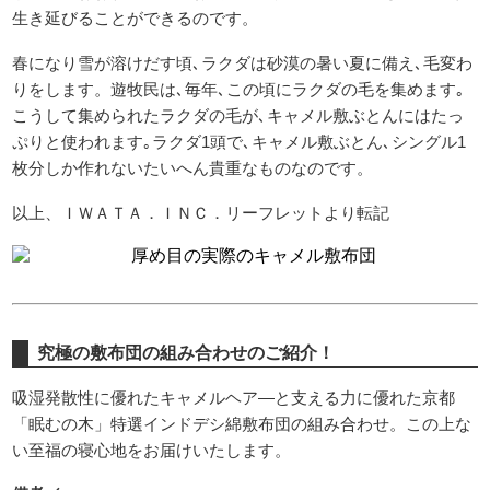
生き延びることができるのです。
春になり雪が溶けだす頃､ラクダは砂漠の暑い夏に備え､毛変わ
りをします。遊牧民は､毎年､この頃にラクダの毛を集めます｡
こうして集められたラクダの毛が､キャメル敷ぶとんにはたっ
ぷりと使われます｡ラクダ1頭で､キャメル敷ぶとん､シングル1
枚分しか作れないたいへん貴重なものなのです。
以上、ＩＷＡＴＡ．ＩＮＣ．リーフレットより転記
究極の敷布団の組み合わせのご紹介！
吸湿発散性に優れたキャメルヘア―と支える力に優れた京都
「眠むの木」特選インドデシ綿敷布団の組み合わせ。この上な
い至福の寝心地をお届けいたします。