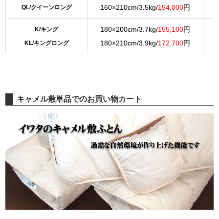
160×210cm/3.5kg/
154,000
円
QL/クイーンロング
180×200cm/3.7kg/
155,100
円
K/キング
180×210cm/3.9kg/
172,700
円
KL/キングロング
キャメル敷単品でのお買い物カート