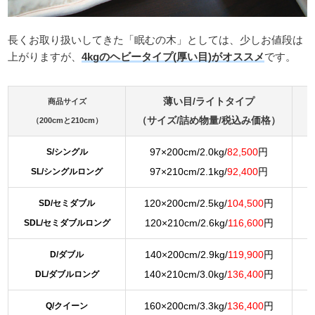
長くお取り扱いしてきた「眠むの木」としては、少しお値段は
上がりますが、
4kgのヘビータイプ(厚い目)がオススメ
です。
薄い目/ライトタイプ
商品サイズ
（サイズ/詰め物量/税込み価格）
（
（200cmと210cm）
97×200cm/2.0kg/
82,500
円
S/シングル
97×210cm/2.1kg/
92,400
円
SL/シングルロング
120×200cm/2.5kg/
104,500
円
SD/セミダブル
120×210cm/2.6kg/
116,600
円
SDL/セミダブルロング
140×200cm/2.9kg/
119,900
円
D/ダブル
140×210cm/3.0kg/
136,400
円
DL/ダブルロング
160×200cm/3.3kg/
136,400
円
Q/クイーン