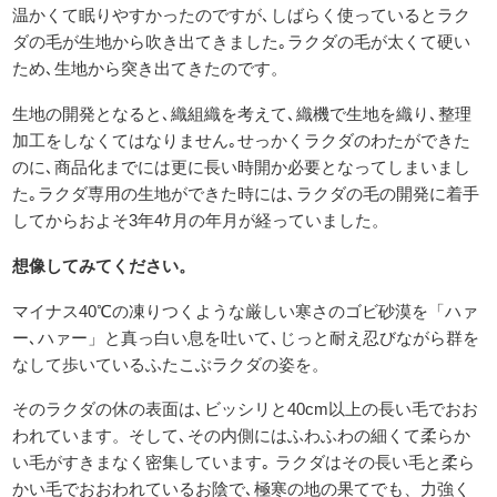
温かくて眠りやすかったのですが､しばらく使っているとラク
ダの毛が生地から吹き出てきました｡ラクダの毛が太くて硬い
ため､生地から突き出てきたのです。
生地の開発となると､織組織を考えて､織機で生地を織り､整理
加工をしなくてはなりません｡せっかくラクダのわたができた
のに､商品化までには更に長い時開か必要となってしまいまし
た｡ラクダ専用の生地ができた時には､ラクダの毛の開発に着手
してからおよそ3年4ｹ月の年月が経っていました。
想像してみてください。
マイナス40℃の凍りつくような厳しい寒さのゴビ砂漠を「ハァ
ー､ハァー」と真っ白い息を吐いて､じっと耐え忍びながら群を
なして歩いているふたこぶラクダの姿を。
そのラクダの休の表面は､ビッシリと40cm以上の長い毛でおお
われています。そして､その内側にはふわふわの細くて柔らか
い毛がすきまなく密集しています｡ ラクダはその長い毛と柔ら
かい毛でおおわれているお陰で､極寒の地の果てでも、力強く