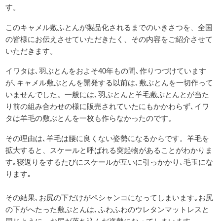
す。
このキャメル敷ふとんが製品化されるまでのいきさつを、全国
の皆様にお伝えさせていただきたく、その内容をご紹介させて
いただきます。
イワタは､羽ぶとんをおよそ40年もの間､作りつづけています
が､キャメル敷ぶとんを開発する以前は､敷ぶとんを一切作って
いませんでした。一般には､羽ぶとんと羊毛敷ぶとんとが当た
り前の組み合わせの様に販売されていたにもかかわらず､イワ
タは羊毛の敷ぶとんを一枚も作らなかったのです。
その理由は､羊毛は腰に良くない姿勢になるからです。羊毛を
拡大すると、スケールと呼ばれる突起物があることがわかりま
す｡寝返りをするたびにスケールが互いに引っかかり､毛玉にな
ります｡
その結果､お尻の下だけがペシャンコになってしまいます｡お尻
の下がへたった敷ぶとんは､ふわふわのウレタンマットレスと