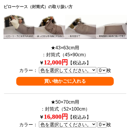
ピローケース（封筒式）の取り扱い方
★43×63cm用
：封筒式（45×90cm）
12,000円
￥
【税込み】
カラー：
枚
★50×70cm用
：封筒式（52×100cm）
16,800円
￥
【税込み】
カラー：
枚