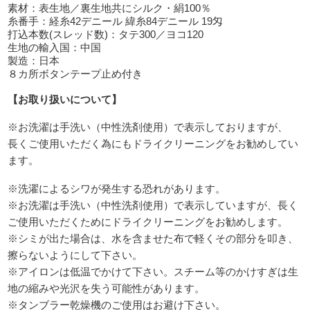
素材：表生地／裏生地共にシルク・絹100％
糸番手：経糸42デニール 緯糸84デニール 19匁
打込本数(スレッド数)：タテ300／ヨコ120
生地の輸入国：中国
製造：日本
８カ所ボタンテープ止め付き
【お取り扱いについて】
※お洗濯は手洗い（中性洗剤使用）で表示しておりますが、
長くご使用いただく為にもドライクリーニングをお勧めしてい
ます。
※洗濯によるシワが発生する恐れがあります。
※お洗濯は手洗い（中性洗剤使用）で表示していますが、長く
ご使用いただくためにドライクリーニングをお勧めします。
※シミが出た場合は、水を含ませた布で軽くその部分を叩き、
擦らないようにして下さい。
※アイロンは低温でかけて下さい。スチーム等のかけすぎは生
地の縮みや光沢を失う可能性があります。
※タンブラー乾燥機のご使用はお避け下さい。