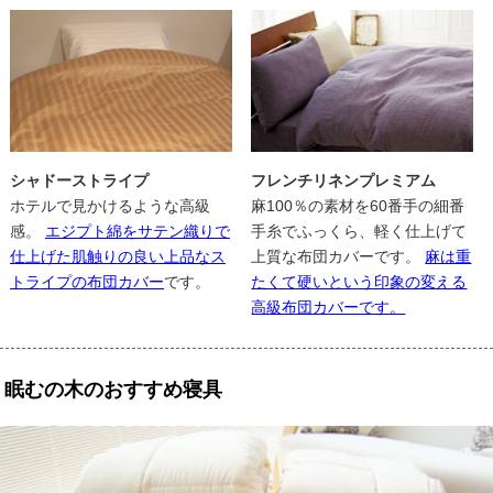
シャドーストライプ
フレンチリネンプレミアム
ホテルで見かけるような高級
麻100％の素材を60番手の細番
感。
エジプト綿をサテン織りで
手糸でふっくら、軽く仕上げて
仕上げた肌触りの良い上品なス
上質な布団カバーです。
麻は重
トライプの布団カバー
です。
たくて硬いという印象の変える
高級布団カバーです。
眠むの木のおすすめ寝具