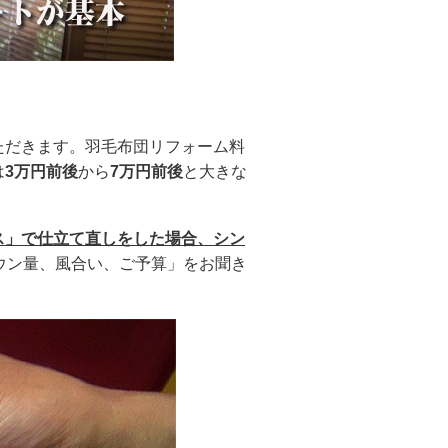
ただきます。羽毛布団リフォーム料
は
3万円前後
から
7万円前後
と大きな
ス」で仕立て直しをした場合、シン
ウン量、風合い、ご予算」をお聞き