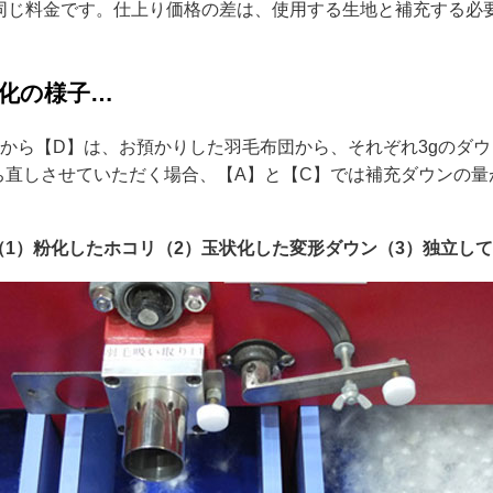
く同じ料金です。仕上り価格の差は、使用する生地と補充する必
化の様子…
】から【D】は、お預かりした羽毛布団から、それぞれ3gのダ
ち直しさせていただく場合、【A】と【C】では補充ダウンの量
（1）粉化したホコリ（2）玉状化した変形ダウン（3）独立し