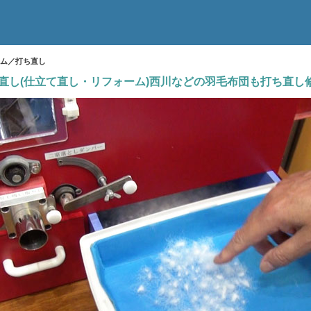
ム／打ち直し
ち直し(仕立て直し・リフォーム)西川などの羽毛布団も打ち直し