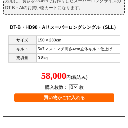
方用に、長さを230cmでお作りしたスーパーロングサイズの
DT-B・AIのお買い物カートになります。
DT-B・HD90・AI / スーパーロングシングル（SLL）
サイズ
150 × 230cm
キルト
5×7マス・マチ高さ4cm立体キルト仕上げ
充填量
0.8kg
58,000
円(税込み)
購入枚数：
枚