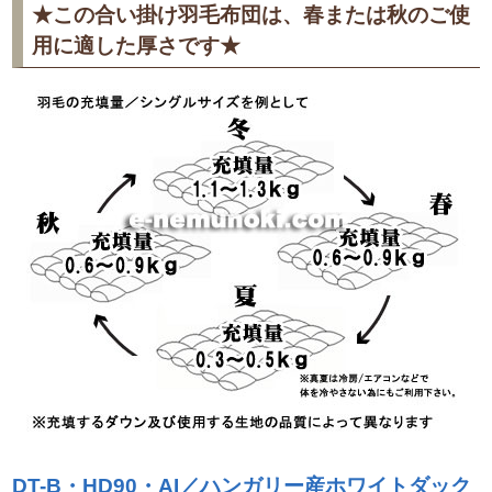
★この合い掛け羽毛布団は、春または秋のご使
用に適した厚さです★
DT-B・HD90・AI／ハンガリー産ホワイトダック