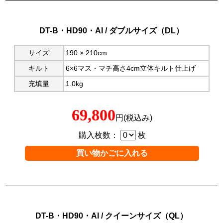
DT-B・HD90・AI / ダブルサイズ（DL）
サイズ
190 × 210cm
キルト
6×6マス・マチ高さ4cm立体キルト仕上げ
充填量
1.0kg
69,800
円(税込み)
購入枚数：
枚
DT-B・HD90・AI / クイーンサイズ（QL）