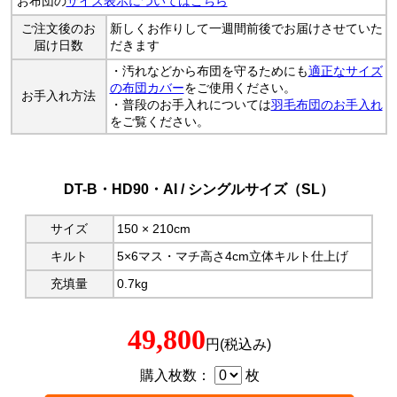
お布団の
サイズ表示についてはこちら
ご注文後のお
新しくお作りして一週間前後でお届けさせていた
届け日数
だきます
・汚れなどから布団を守るためにも
適正なサイズ
の布団カバー
をご使用ください。
お手入れ方法
・普段のお手入れについては
羽毛布団のお手入れ
をご覧ください。
DT-B・HD90・AI / シングルサイズ（SL）
サイズ
150 × 210cm
キルト
5×6マス・マチ高さ4cm立体キルト仕上げ
充填量
0.7kg
49,800
円(税込み)
購入枚数：
枚