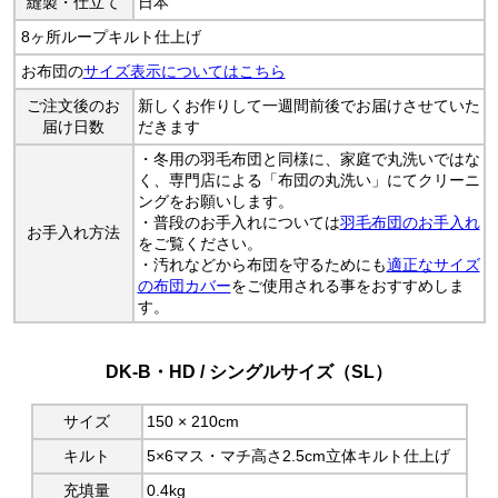
縫製・
仕立て
日本
8ヶ所ループキルト仕上げ
お布団の
サイズ表示についてはこちら
ご注文後のお
新しくお作りして一週間前後でお届けさせていた
届け日数
だきます
・冬用の羽毛布団と同様に、家庭で丸洗いではな
く、専門店による「布団の丸洗い」にてクリーニ
ングをお願いします。
・普段のお手入れについては
羽毛布団のお手入れ
お手入れ方法
をご覧ください。
・汚れなどから布団を守るためにも
適正なサイズ
の布団カバー
をご使用される事をおすすめしま
す。
DK-B・HD / シングルサイズ（SL）
サイズ
150 × 210cm
キルト
5×6マス・マチ高さ2.5cm立体キルト仕上げ
充填量
0.4kg