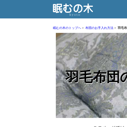
眠むの木のトップへ
布団のお手入れ方法
羽毛布
羽毛布団