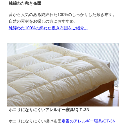
純綿わた敷き布団
昔から人気のある純綿わた100%のしっかりした敷き布団。
自然の素材をお探しの方におすすめ。
純綿わた100%の綿わた敷き布団をご紹介。
ホコリになりにくいアレルギー寝具/ＱＴ-3N
ホコリになりにくい掛け布団
定番のアレルギー寝具/QT-3N