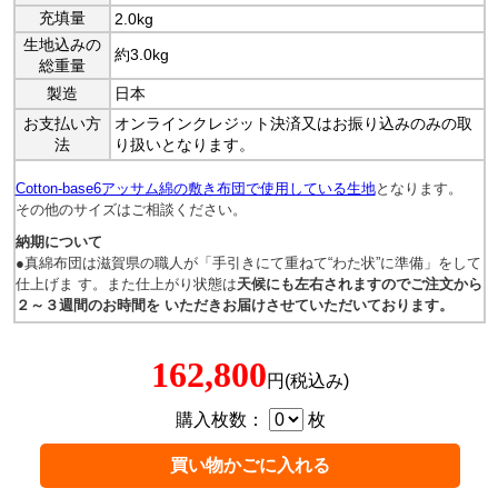
充填量
2.0kg
生地込みの
約3.0kg
総重量
製造
日本
お支払い方
オンラインクレジット決済又はお振り込みのみの取
法
り扱いとなります。
Cotton-base6アッサム綿の敷き布団で使用している生地
となります。
その他のサイズはご相談ください。
納期について
●真綿布団は滋賀県の職人が「手引きにて重ねて“わた状”に準備」をして
仕上げま す。また仕上がり状態は
天候にも左右されますのでご注文から
２～３週間のお時間を いただきお届けさせていただいております。
162,800
円(税込み)
購入枚数：
枚