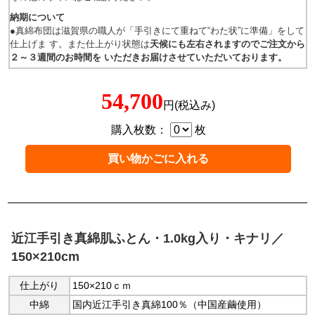
納期について
●真綿布団は滋賀県の職人が「手引きにて重ねて“わた状”に準備」をして
仕上げま す。また仕上がり状態は
天候にも左右されますのでご注文から
２～３週間のお時間を いただきお届けさせていただいております。
54,700
円(税込み)
購入枚数：
枚
近江手引き真綿肌ふとん・1.0kg入り・キナリ／
150×210cm
仕上がり
150×210ｃｍ
中綿
国内近江手引き真綿100％（中国産繭使用）