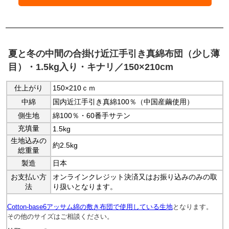
夏と冬の中間の合掛け近江手引き真綿布団（少し薄
目）・1.5kg入り・キナリ／150×210cm
仕上がり
150×210ｃｍ
中綿
国内近江手引き真綿100％（中国産繭使用）
側生地
綿100％・60番手サテン
充填量
1.5kg
生地込みの
約2.5kg
総重量
製造
日本
お支払い方
オンラインクレジット決済又はお振り込みのみの取
法
り扱いとなります。
Cotton-base6アッサム綿の敷き布団で使用している生地
となります。
その他のサイズはご相談ください。