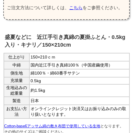
ご注文方法について詳しくは、
こちら
をご参照ください。
盛夏などに 近江手引き真綿の夏掛ふとん・0.5kg
入り・キナリ／150×210cm
仕上がり
150×210ｃｍ
中綿
国内近江手引き真綿100％（中国産繭使用）
側生地
綿100％・綿60番手サテン
充填量
0.5kg
生地込みの
約1.5kg
総重量
製造
日本
お支払い方
オンラインクレジット決済又はお振り込みのみの取
法
り扱いとなります。
Cotton-base6アッサム綿の敷き布団で使用している生地
となります。
その他のサイズはご相談ください。