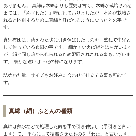
ありません。 真綿は木綿よりも歴史は古く、木綿が栽培される
までは、「綿（わた）」呼ばれておりましたが、木綿が栽培さ
れると区別するために真綿と呼ばれるようになったとの事で
す。
真綿布団は、繭をわた状に引き伸ばしたものを、重ねて中綿と
して使っている布団の事です。 細かくいえば絹とはちがいます
が、絹と同じ繭から作られるため混同されされる事もございま
す。 細かな違いは下記の様になります。
詰めわた量、サイズもお好みに合わせて仕立てる事も可能で
す。
真綿（絹）ふとんの種類
真綿は熱水などで処理した繭を手で引き伸ばし（手引きと言い
ます）て、 平らにして積層させたものを「わた」と言います。