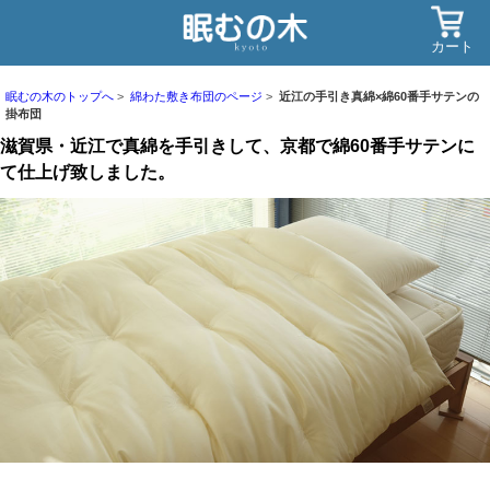
カート
眠むの木のトップへ
綿わた敷き布団のページ
近江の手引き真綿×綿60番手サテンの
掛布団
滋賀県・近江で真綿を手引きして、京都で綿60番手サテンに
て仕上げ致しました。