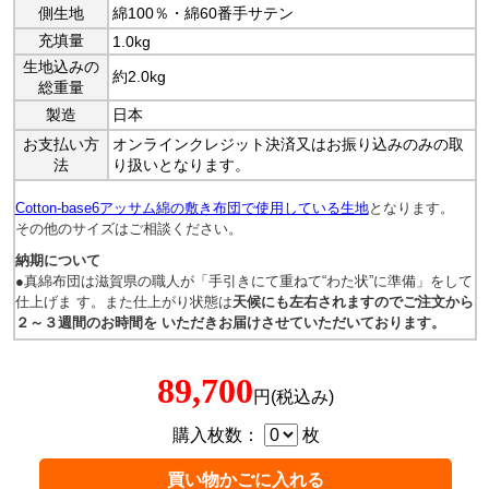
側生地
綿100％・綿60番手サテン
充填量
1.0kg
生地込みの
約2.0kg
総重量
製造
日本
お支払い方
オンラインクレジット決済又はお振り込みのみの取
法
り扱いとなります。
Cotton-base6アッサム綿の敷き布団で使用している生地
となります。
その他のサイズはご相談ください。
納期について
●真綿布団は滋賀県の職人が「手引きにて重ねて“わた状”に準備」をして
仕上げま す。また仕上がり状態は
天候にも左右されますのでご注文から
２～３週間のお時間を いただきお届けさせていただいております。
89,700
円(税込み)
購入枚数：
枚