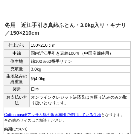
冬用 近江手引き真綿ふとん・3.0kg入り・キナリ
／150×210cm
仕上がり
150×210ｃｍ
中綿
国内近江手引き真綿100％（中国産繭使用）
側生地
綿100％60番手サテン
充填量
3.0kg
生地込みの
約4.0kg
総重量
製造
日本
お支払い方
オンラインクレジット決済又はお振り込みのみの取
法
り扱いとなります。
Cotton-base6アッサム綿の敷き布団で使用している生地
となります。
その他のサイズはご相談ください。
納期について