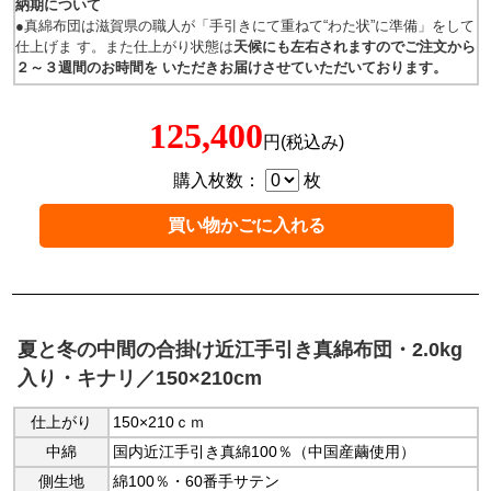
納期について
●真綿布団は滋賀県の職人が「手引きにて重ねて“わた状”に準備」をして
仕上げま す。また仕上がり状態は
天候にも左右されますのでご注文から
２～３週間のお時間を いただきお届けさせていただいております。
125,400
円(税込み)
購入枚数：
枚
夏と冬の中間の合掛け近江手引き真綿布団・2.0kg
入り・キナリ／150×210cm
仕上がり
150×210ｃｍ
中綿
国内近江手引き真綿100％（中国産繭使用）
側生地
綿100％・60番手サテン