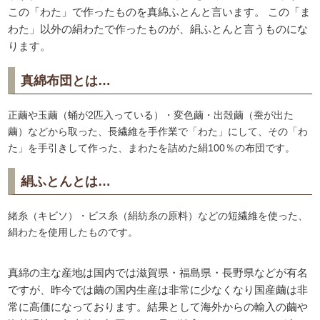
この「わた」で作ったものを真綿ふとんと言います。 この「ま
わた」以外の絹わたで作ったものが、絹ふとんと言うものにな
ります。
真綿布団とは…
正繭や玉繭（蛹が2匹入っている）・変色繭・出殻繭（蚕が出た
繭）などから取った、長繊維を手作業で「わた」にして、その「わ
た」を手引きして作った、まわたを詰めた絹100％の布団です。
絹ふとんとは…
緒糸（キビソ）・ビス糸（絹紡糸の原料）などの短繊維を使った、
絹わたを使用したものです。
真綿の主な産地は国内では滋賀県・福島県・長野県などが有名
ですが、昨今では繭の国内生産は非常に少なくなり国産繭は非
常に高価になっております。結果として海外からの輸入の繭や