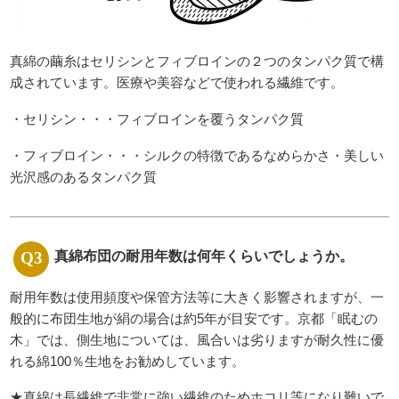
真綿の繭糸はセリシンとフィブロインの２つのタンパク質で構
成されています。医療や美容などで使われる繊維です。
・セリシン・・・フィブロインを覆うタンパク質
・フィブロイン・・・シルクの特徴であるなめらかさ・美しい
光沢感のあるタンパク質
真綿布団の耐用年数は何年くらいでしょうか。
耐用年数は使用頻度や保管方法等に大きく影響されますが、一
般的に布団生地が絹の場合は約5年が目安です。京都「眠むの
木」では、側生地については、風合いは劣りますが耐久性に優
れる綿100％生地をお勧めしています。
★真綿は長繊維で非常に強い繊維のためホコリ等になり難いで