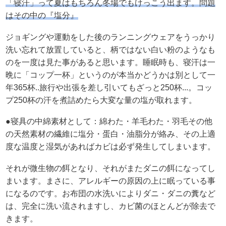
「寝汗」って夏はもちろん冬場でもけっこう出ます。問題
はその中の『塩分』
ジョギングや運動をした後のランニングウェアをうっかり
洗い忘れて放置していると、柄ではない白い粉のようなも
のを一度は見た事があると思います。睡眠時も、寝汗は一
晩に「コップ一杯」というのが本当かどうかは別として一
年365杯..旅行や出張を差し引いてもざっと250杯...。コッ
プ250杯の汗を煮詰めたら大変な量の塩が取れます。
●寝具の中綿素材として：綿わた・羊毛わた・羽毛その他
の天然素材の繊維に塩分・蛋白・油脂分が絡み、その上適
度な温度と湿気があればカビは必ず発生してしまいます。
それが微生物の餌となり、それがまたダニの餌になってし
まいます。まさに、アレルギーの原因の上に眠っている事
になるのです。お布団の水洗いによりダニ・ダニの糞など
は、完全に洗い流されますし、カビ菌のほとんどが除去で
きます。