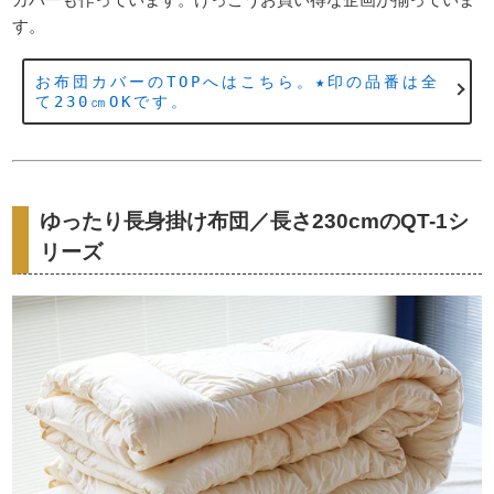
す。
お布団カバーのTOPへはこちら。★印の品番は全
て230㎝OKです。
ゆったり長身掛け布団／長さ230cmのQT-1シ
リーズ