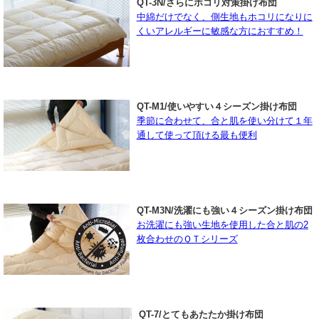
QT-3N/さらにホコリ対策掛け布団
中綿だけでなく、側生地もホコリになりに
くいアレルギーに敏感な方におすすめ！
QT-M1/使いやすい４シーズン掛け布団
季節に合わせて、合と肌を使い分けて１年
通して使って頂ける最も便利
QT-M3N/洗濯にも強い４シーズン掛け布団
お洗濯にも強い生地を使用した合と肌の2
枚合わせのＱＴシリーズ
QT-7/とてもあたたか掛け布団