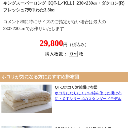
キングスーパーロング【QT-1／KLL】230×230㎝・ダクロン(R)
フレッシュ7穴中わた3.3kg
コメント欄に特にサイズのご指定がない場合は最大の
230×230cmでお作りいたします
29,800
円（税込み）
購入枚数：
枚
ホコリが気になる方におすすめ掛布団
QT-1/ホコリ対策掛け布団
ホコリになりにくい中綿を使った掛け布
団・ＱＴシリーズのスタンダードモデル