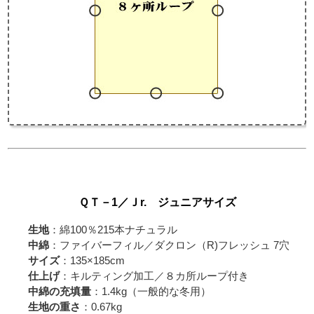
ＱＴ－1／Ｊr. ジュニアサイズ
生地
：綿100％215本ナチュラル
中綿
：ファイバーフィル／ダクロン（R)フレッシュ 7穴
サイズ
：135×185cm
仕上げ
：キルティング加工／８カ所ループ付き
中綿の充填量
：1.4kg（一般的な冬用）
生地の重さ
：0.67kg