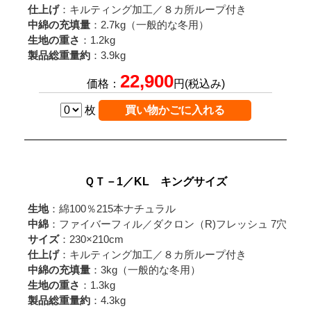
仕上げ
：キルティング加工／８カ所ループ付き
中綿の充填量
：2.7kg（一般的な冬用）
生地の重さ
：1.2kg
製品総重量約
：3.9kg
22,900
価格：
円(税込み)
枚
ＱＴ－1／KL キングサイズ
生地
：綿100％215本ナチュラル
中綿
：ファイバーフィル／ダクロン（R)フレッシュ 7穴
サイズ
：230×210cm
仕上げ
：キルティング加工／８カ所ループ付き
中綿の充填量
：3kg（一般的な冬用）
生地の重さ
：1.3kg
製品総重量約
：4.3kg