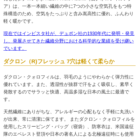
ア）は、一本一本細い繊維の中に7つの小さな空気孔をもつ特
殊構造のため、空気をたっぷりと含み嵩高性に優れ、ふんわり
軽く暖かです。
現在ではインビスタ社が、デュポン社の1930年代に発明・発見
し、発展させてきた繊維分野における科学的な業績を受け継い
でいます。
ダクロン（R)フレッシュ 7穴は軽くて柔らか
ダクロン・クォロフィルは、羽毛のようにやわらかく弾力性に
優れています。また、透湿性が抜群で汗をよく吸収し、素早く
発散するのでサラッと快適、高温多湿な日本の風土に最適で
す。
天然繊維にありがちな、アレルギーの心配もなく手軽に丸洗い
が出来、常に清潔に保てます。 またダクロン・クォロフィルを
使用したスリーピング・バッグ（寝袋）、防寒衣は、米国遠征
隊のエベレスト登頂や日本の著名人による北極遠征時にも使用