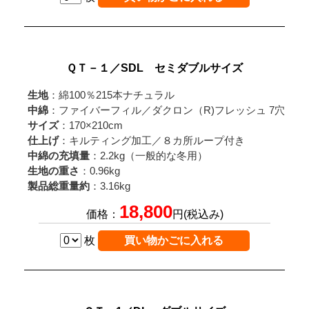
ＱＴ－１／SDL セミダブルサイズ
生地
：綿100％215本ナチュラル
中綿
：ファイバーフィル／ダクロン（R)フレッシュ 7穴
サイズ
：170×210cm
仕上げ
：キルティング加工／８カ所ループ付き
中綿の充填量
：2.2kg（一般的な冬用）
生地の重さ
：0.96kg
製品総重量約
：3.16kg
18,800
価格：
円(税込み)
枚