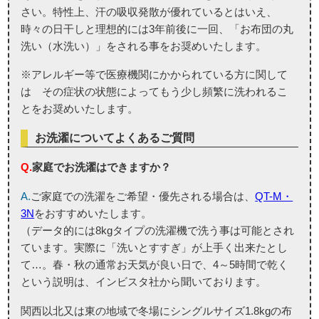
さい。特性上、汗の吸収発散が優れているとはいえ、
時々の日干しと理想的には3年前後に一回、「お布団の丸
洗い（水洗い）」をされる事をお奨めいたします。
※アレルギー等で医療機関にかかられている方に関して
は その症状の状態によってもう少し頻繁に洗われるこ
とをお奨めいたします。
お洗濯についてよくあるご質問
Q.
家庭でお洗濯はできますか？
A.
ご家庭での洗濯をご希望・優先される場合は、
QT-M・
3N
をおすすめいたします。
（データ的には8kgタイプの洗濯機で洗う事は可能とされ
ています。実際に「洗いとすすぎ」が上手く出来たとし
て…。春・秋の通常お天気が良い日で、4～5時間で乾く
という説明は、インビスタ社から聞いております。
関西以北又は東の地域で冬場にシングルサイズ1.8kgの布