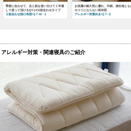
季節に合わせて、合と肌を使い分けて１年通
お洗濯の耐久性に優れ、中綿、側生地とも
して使って頂けるQT-1の2枚合わせタイプ
ホコリにならない掛布団
２枚合わせ掛け布団/ＱＴ-
M・1
アレルギー対策向き/ＱＴ-２
アレルギー対策・関連寝具のご紹介