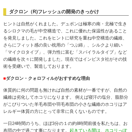
ダクロン（R)フレッシュの開発のきっかけ
ヒントは自然がくれました。デュポンは極寒の南・北極で生き
るシロクマの毛が中空構造で、これに優れた保温性があること
を発見しました。これをヒントに研究を重ね中空構造の繊維、
さらにフィット感の良い枕用の「つぶ綿」、シルクより細い
「マイクロタイプ」、弾力性に富む「スパイラルタイプ」など
の繊維を次々に開発しました。現在ではインビスタ社がその技
術を受継いで、製造しております。
■
ダクロン・クォロフィルがおすすめな理由
体質的に何の問題も無ければ自然の素材が一番ですが、自然の
繊維は劣化してホコリになります。 例えば寝汗の塩分、脂肪分
がこびりついた羊毛布団や羽毛布団の小さな繊維のホコリはア
レルギー体質の方にとって非常に良くないものです。
一日24時間のうち、ほぼ3分の１の約8時間前後を私たちは、お
布団の中で過ごす事になります。
起きている間は、ホコリっぽ