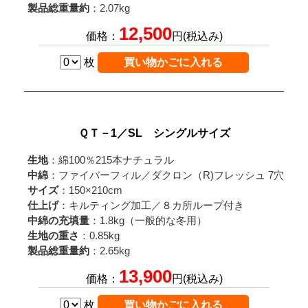
製品総重量約
：2.07kg
12,500
価格：
円(税込み)
枚
ＱＴ－1／SL シングルサイズ
生地
：綿100％215本ナチュラル
中綿
：ファイバーフィル／ダクロン（R)フレッシュ 7穴
サイズ
：150×210cm
仕上げ
：キルティング加工／８カ所ループ付き
中綿の充填量
：1.8kg（一般的な冬用）
生地の重さ
：0.85kg
製品総重量約
：2.65kg
13,900
価格：
円(税込み)
枚