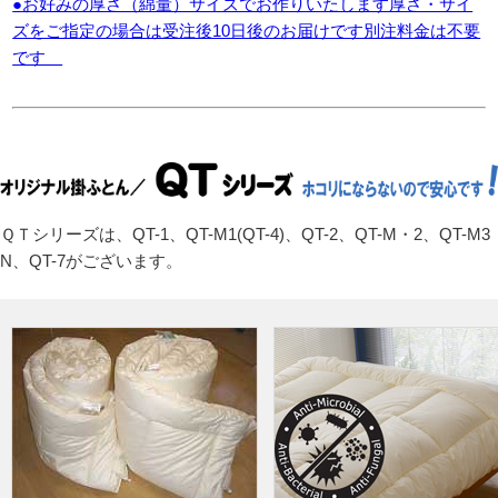
●お好みの厚さ（綿量）サイズでお作りいたします厚さ・サイ
ズをご指定の場合は受注後10日後のお届けです別注料金は不要
です
ＱＴシリーズは、QT-1、QT-M1(QT-4)、QT-2、QT-M・2、QT-M3
N、QT-7がございます。