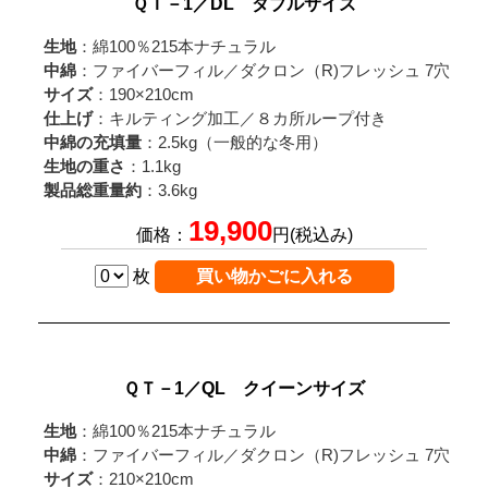
ＱＴ－1／DL ダブルサイズ
生地
：綿100％215本ナチュラル
中綿
：ファイバーフィル／ダクロン（R)フレッシュ 7穴
サイズ
：190×210cm
仕上げ
：キルティング加工／８カ所ループ付き
中綿の充填量
：2.5kg（一般的な冬用）
生地の重さ
：1.1kg
製品総重量約
：3.6kg
19,900
価格：
円(税込み)
枚
ＱＴ－1／QL クイーンサイズ
生地
：綿100％215本ナチュラル
中綿
：ファイバーフィル／ダクロン（R)フレッシュ 7穴
サイズ
：210×210cm