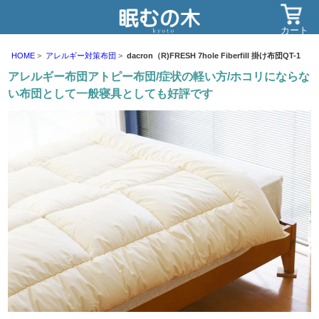
カート
HOME
アレルギー対策布団
dacron（R)FRESH 7hole Fiberfill 掛け布団QT-1
アレルギー布団アトピー布団/症状の軽い方/ホコリにならな
い布団として一般寝具としても好評です