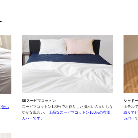
ー
80スーピマコットン
シャド
スーピマコットン100%でお作りした肌沿いの良いしな
ホテル
で
使い
やかな風合い。
上品なスーピマコットン100%の布団
織りで
カバーです。
カバー