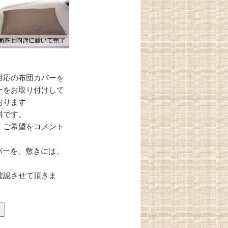
対応の布団カバーを
ーをお取り付けして
おります
料です。
、ご希望をコメント
バーを。敷きには、
確認させて頂きま