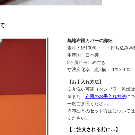
て
無地布団カバーの詳細
素材：綿100％・・・打ち込み本
生産国：日本製
8ヶ所ヒモ止め付き
寸法変化率：縦×横：-1％×-1％
【お手入れ方法】
※丸洗い可能（タンブラー乾燥は
※また、
布団のお手入れ方法
に
一度ご参照ください。
※布団とのセット方法について
ください。
【ご注文される前に…】