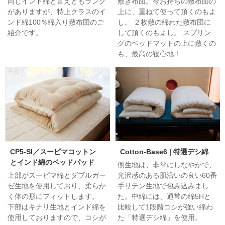
同じインド綿と言えどもランク
敷き布団。今お持ちの敷布団の
がありますが、特上クラスのイ
上に、重ねて使って頂くのもよ
ンド綿100％綿入り敷布団のご
し。 ２枚敷の綿わた敷布団に
紹介です。
して頂くのもよし。 スプリン
グのベッドマットの上に敷くの
も、最高の寝心地！
CP5-SI／スーピマコットン
Cotton-Base6 | 特選デシ綿
とインド綿のベッドパッド
側生地は、非常にしなやかで、
上部がスーピマ綿とダブルガー
光沢感のある肌沿いの良い60番
ゼ生地を使用しており、柔らか
手サテン生地で包み込みまし
く体の形にフィットします。
た。中綿には、通常の綿5Hと
下部はキナリ生地とインド綿を
比較して1段階コシが強い綿わ
使用しておりますので、コシが
た「特選デシ綿」を使用。