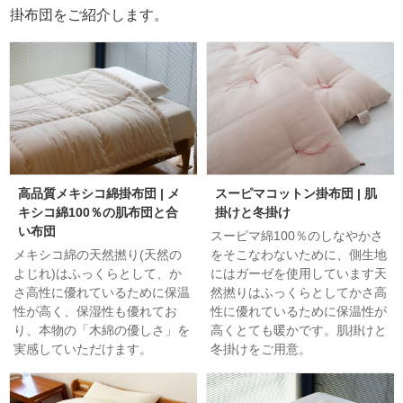
掛布団をご紹介します。
高品質メキシコ綿掛布団 | メ
スーピマコットン掛布団 | 肌
キシコ綿100％の肌布団と合
掛けと冬掛け
い布団
スーピマ綿100％のしなやかさ
メキシコ綿の天然撚り(天然の
をそこなわないために、側生地
よじれ)はふっくらとして、か
にはガーゼを使用しています天
さ高性に優れているために保温
然撚りはふっくらとしてかさ高
性が高く、保湿性も優れてお
性に優れているために保温性が
り、本物の「木綿の優しさ」を
高くとても暖かです。肌掛けと
実感していただけます。
冬掛けをご用意。