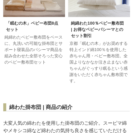
「眠むの木」ベビー布団8点
純綿わた100％ベビー敷布団
セット
| お得なベビーパシーマとの
セット割引
純綿わたベビー敷布団をベース
に、丸洗いの可能な掛布団とサ
京都「眠むの木」がお奨めする
ポート寝装品のパシーマ商品を
特上インド綿100％を使用した
組み合わせた全部そろった安心
赤ちゃん用・ベビー敷布団。全
のベビー敷布団セット
国よりなかなか泣き止まない赤
ちゃんがぐっすり眠るという感
謝をいただく赤ちゃん敷布団で
す。
綿わた掛布団 | 商品の紹介
大変人気の綿わたを使用した掛布団のご紹介。スーピマ綿
やメキシコ綿など綿わたの気持ち良さを感じていただける