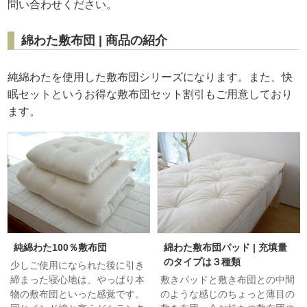
問い合わせください。
綿わた敷布団 | 商品の紹介
純綿わたを使用した敷布団シリーズになります。また、快
眠セットというお得な敷布団セット割引もご用意しており
ます。
純綿わた100％敷布団
綿わた敷布団パッド | 充填量
のタイプは３種類
少しご使用になられた後に引き
締まった寝心地は、やっぱり本
敷きパッドと敷き布団との中間
物の敷布団といった感覚です。
のような感じのちょっと薄目の