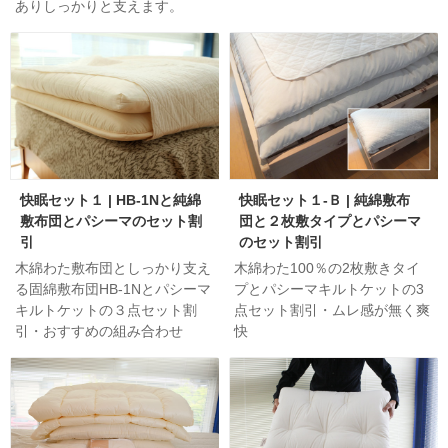
ありしっかりと支えます。
快眠セット１ | HB-1Nと純綿
快眠セット１-Ｂ | 純綿敷布
敷布団とパシーマのセット割
団と２枚敷タイプとパシーマ
引
のセット割引
木綿わた敷布団としっかり支え
木綿わた100％の2枚敷きタイ
る固綿敷布団HB-1Nとパシーマ
プとパシーマキルトケットの3
キルトケットの３点セット割
点セット割引・ムレ感が無く爽
引・おすすめの組み合わせ
快