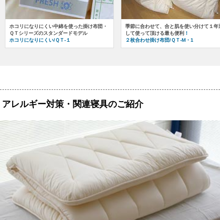
ホコリになりにくい中綿を使った掛け布団・
季節に合わせて、合と肌を使い分けて１年
ＱＴシリーズのスタンダードモデル
して使って頂ける最も便利
！
ホコリになりにくい/ＱＴ-１
２枚合わせ掛け布団/ＱＴ-
M・1
アレルギー対策・関連寝具のご紹介