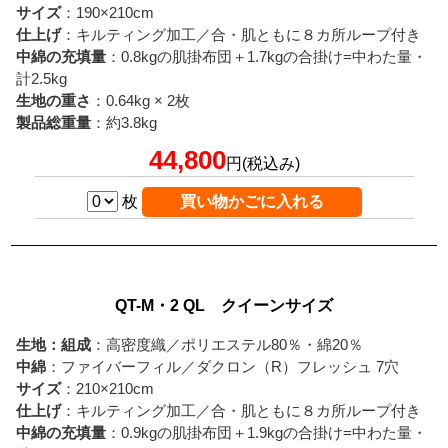
サイズ
：190×210cm
仕上げ
：キルティング加工／合・肌ともに８カ所ループ付き
中綿の充填量
：0.8kgの肌掛布団＋1.7kgの合掛け=中わた量・
計2.5kg
生地の重さ
：0.64kg × 2枚
製品総重量
：約3.8kg
44,800
円(税込み)
枚
QT-M・2 QL クイーンサイズ
生地：組成
：高密度織／ポリエステル80％・綿20％
中綿
：ファイバーフィル／ダクロン（R）フレッシュ 7穴
サイズ
：210×210cm
仕上げ
：キルティング加工／合・肌ともに８カ所ループ付き
中綿の充填量
：0.9kgの肌掛布団＋1.9kgの合掛け=中わた量・