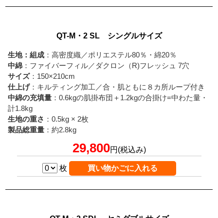
QT-M・2 SL シングルサイズ
生地：組成
：高密度織／ポリエステル80％・綿20％
中綿
：ファイバーフィル／ダクロン（R)フレッシュ 7穴
サイズ
：150×210cm
仕上げ
：キルティング加工／合・肌ともに８カ所ループ付き
中綿の充填量
：0.6kgの肌掛布団＋1.2kgの合掛け=中わた量・
計1.8kg
生地の重さ
：0.5kg × 2枚
製品総重量
：約2.8kg
29,800
円(税込み)
枚