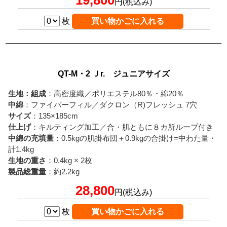
円(税込み)
枚
QT-M・2 Ｊr. ジュニアサイズ
生地：組成
：高密度織／ポリエステル80％・綿20％
中綿
：ファイバーフィル／ダクロン（R)フレッシュ 7穴
サイズ
：135×185cm
仕上げ
：キルティング加工／合・肌ともに８カ所ループ付き
中綿の充填量
：0.5kgの肌掛布団＋0.9kgの合掛け=中わた量・
計1.4kg
生地の重さ
：0.4kg × 2枚
製品総重量
：約2.2kg
28,800
円(税込み)
枚