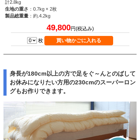
計2.8kg
生地の重さ
：0.7kg × 2枚
製品総重量
：約.4.2kg
49,800
円(税込み)
枚
身長が180cm以上の方で足をぐ～んとのばして
お休みになりたい方用の230cmのスーパーロン
グもお作りできます。