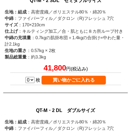
QT-M・2 SDL セミダブルサイズ
生地：組成
：高密度織／ポリエステル80％・綿20％
中綿
：ファイバーフィル／ダクロン（R)フレッシュ 7穴
サイズ
：170×210cm
仕上げ
：キルティング加工／合・肌ともに８カ所ループ付き
中綿の充填量
：0.7kgの肌掛布団＋1.4kgの合掛け=中わた量・
計2.1kg
生地の重さ
：0.57kg × 2枚
製品総重量
：約3.3kg
41,800
円(税込み)
枚
QT-M・2 DL ダブルサイズ
生地：組成
：高密度織／ポリエステル80％・綿20％
中綿
：ファイバーフィル／ダクロン（R)フレッシュ 7穴