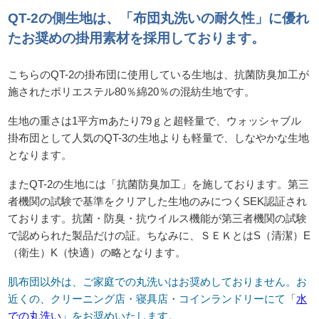
QT-2の側生地は、「布団丸洗いの耐久性」に優れ
たお奨めの掛用素材を採用しております。
こちらのQT-2の掛布団に使用している生地は、抗菌防臭加工が
施されたポリエステル80％綿20％の混紡生地です。
生地の重さは1平方mあたり79ｇと超軽量で、ウォッシャブル
掛布団として人気のQT-3の生地よりも軽量で、しなやかな生地
となります。
またQT-2の生地には「抗菌防臭加工」を施しております。第三
者機関の試験で基準をクリアした生地のみにつくSEK認証され
ております。抗菌・防臭・抗ウイルス機能が第三者機関の試験
で認められた製品だけの証。ちなみに、ＳＥＫとはS（清潔）E
（衛生）K（快適）の略となります。
肌布団以外は、ご家庭での丸洗いはお奨めしておりません。お
近くの、クリーニング店・寝具店・コインランドリーにて「
水
での丸洗い
」をお奨めいたします。