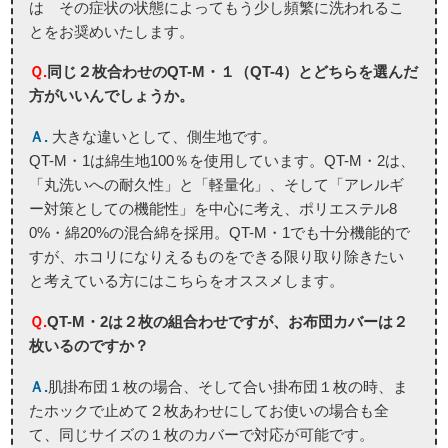
は その症状の状態によってもう少し頻繁に洗われるこ
とをお奨めいたします。
Ｑ.
同じ２枚合わせのQT-M・１（QT-4）とどちらを選んだ
方がいいんでしょうか。
Ａ.
大きな違いとして、側生地です。
QT-M・1は綿生地100％を使用しています。QT-M・2は、
「丸洗いへの耐久性」と「軽量化」、そして「アレルギ
ー対策としての機能性」を中心に考え、ポリエステル8
0%・綿20%の混合綿を採用。QT-M・1でも十分機能的で
すが、ホコリになりえるものをできる限り取り除きたい
と考えている方にはこちらをオススメします。
Ｑ.
QT-M・2は２枚の組合わせですが、お布団カバーは２
枚いるのですか？
Ａ.
肌掛布団１枚の場合、そして合い掛布団１枚の時、ま
たホックで止めて２枚あわせにしてお使いの場合も全
て、同じサイズの１枚のカバーで対応が可能です。