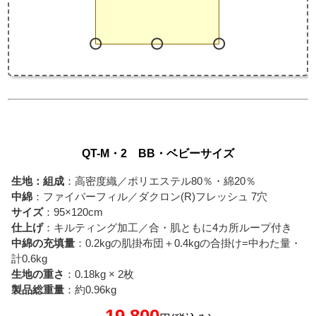
QT-M・2 BB・ベビーサイズ
生地：組成
：高密度織／ポリエステル80％・綿20％
中綿
：ファイバーフィル／ダクロン(R)フレッシュ 7穴
サイズ
：95×120cm
仕上げ
：キルティング加工／合・肌ともに4カ所ループ付き
中綿の充填量
：0.2kgの肌掛布団＋0.4kgの合掛け=中わた量・
計0.6kg
生地の重さ
：0.18kg × 2枚
製品総重量
：約0.96kg
19,800