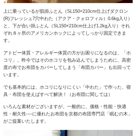
上に乗っているが肌掛ふとん（SL150×210cm仕上げダクロン
(R)フレッシュ7穴中わた（アクア・クォロフィル）0.6kg入り）
と、下が合い掛ふとん（SL150×210cm仕上げ1.2kg入り）それ
ぞれ８ヶ所のアメリカンホックによってしっかり固定できま
す。
アトピー体質・アレルギー体質の方がお困りになるのは、「ホ
コリ」。昨今ではそのホコリを包み込んでしまうために、高密
度の布でお布団をカバーしてしまう「布団カバー」も出回って
います。
でも基本的には、ホコリになりにくい「中わた」で作った、寝
具・布団を使えばすべて解決！（お布団に関しては）
いろんな素材がございますが、一般的に、価格・性能・快適
性・耐久性----に優れたお布団を京都の布団専門店「眠むの木」
がご提案いたします。