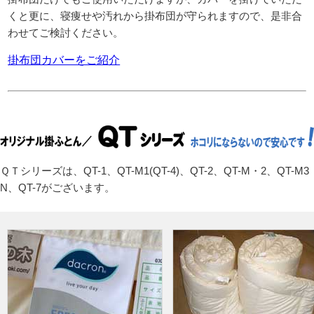
くと更に、寝痩せや汚れから掛布団が守られますので、是非合
わせてご検討ください。
掛布団カバーをご紹介
ＱＴシリーズは、QT-1、QT-M1(QT-4)、QT-2、QT-M・2、QT-M3
N、QT-7がございます。